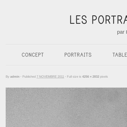
LES PORTR
par 
CONCEPT
PORTRAITS
TABL
By
admin
·
Published
7 NOVEMBRE 2011
·
Full size is
4256 × 2832
pixels