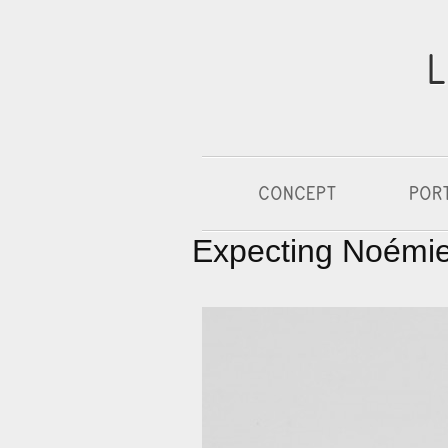
L
CONCEPT
POR
Expecting Noém