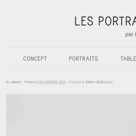
LES PORTR
par 
CONCEPT
PORTRAITS
TABL
By
admin
·
Published
23 JANVIER 2013
·
Full size is
3184 × 2120
pixels