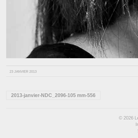
23 JANVIER 2013
2013-janvier-NDC_2096-105 mm-556
© 2026 Le
I