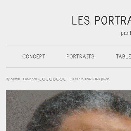
LES PORTR
par 
CONCEPT
PORTRAITS
TABL
By
admin
·
Published
28 OCTOBRE 2011
·
Full size is
1242 × 824
pixels